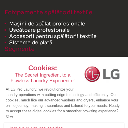
Echipamente spălătorii textile
Mașini de spălat profesionale
Uscătoare profesionale
Accesorii pentru spălătorii textile
Sisteme de plată
Segmente
Spălătorie internă
Spălătorii comerciale
Spălătorii self-service sub licență LG
Resurse
Studii de caz
Broșuri
Noutăți
Solicitați o ofertă
Despre noi
Solicitați o ofertă